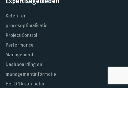
Expertisegebieden
Keten- en
procesoptimalisatie
Project Control
Performance
Management
Dashboarding en
managementinformatie
Het DNA van beter
In control met Power BI
ALGEMEEN NUMMER
010 - 451 55 00