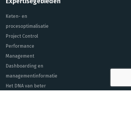
Expertisegebieden
Keten- en
procesoptimalisatie
Project Control
Performance
Management
Dashboarding en
managementinformatie
Het DNA van beter
In control met Power BI
ALGEMEEN NUMMER
010 - 451 55 00