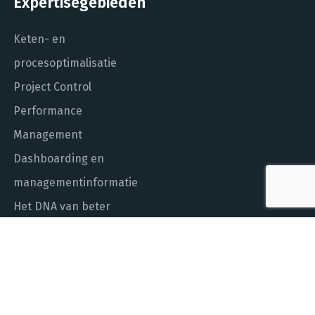
Expertisegebieden
Keten- en
procesoptimalisatie
Project Control
Performance
Management
Dashboarding en
managementinformatie
Het DNA van beter
In control met Power BI
ALGEMEEN NUMMER
010 - 451 55 00