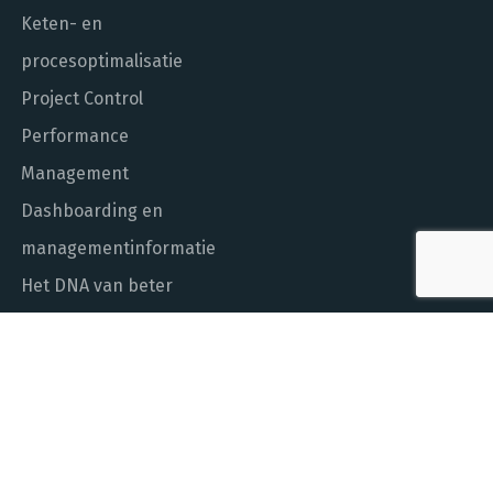
Keten- en
procesoptimalisatie
Project Control
Performance
Management
Dashboarding en
managementinformatie
Het DNA van beter
In control met Power BI
ALGEMEEN NUMMER
010 - 451 55 00
MAIL ONS