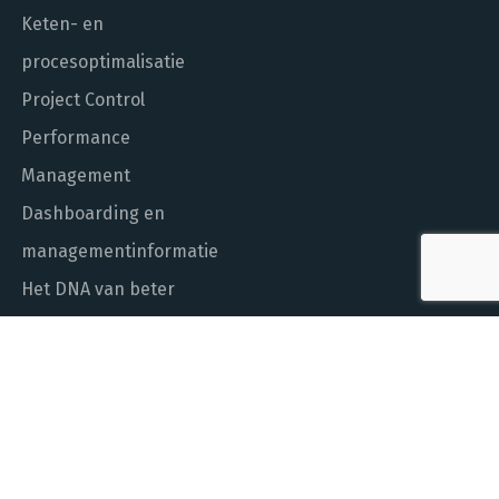
Keten- en
procesoptimalisatie
Project Control
Performance
Management
Dashboarding en
managementinformatie
Het DNA van beter
In control met Power BI
ALGEMEEN NUMMER
010 - 451 55 00
MAIL ONS