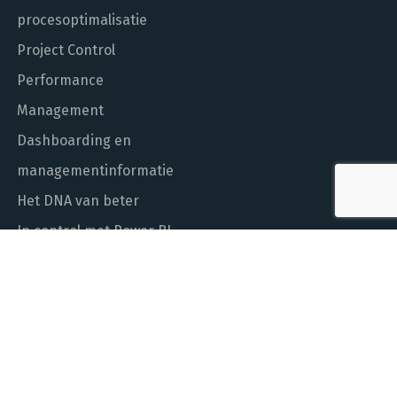
procesoptimalisatie
Project Control
Performance
Management
Dashboarding en
managementinformatie
Het DNA van beter
In control met Power BI
ALGEMEEN NUMMER
010 - 451 55 00
MAIL ONS
info@laudame.nl