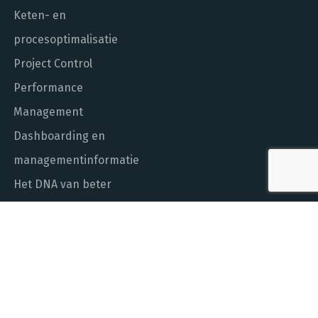
Keten- en
procesoptimalisatie
Project Control
Performance
Management
Dashboarding en
managementinformatie
Het DNA van beter
In control met Power BI
ALGEMEEN NUMMER
010 - 451 55 00
MAIL ONS