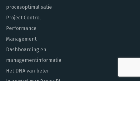
procesoptimalisatie
Project Control
Performance
Management
Dashboarding en
managementinformatie
Het DNA van beter
In control met Power BI
ALGEMEEN NUMMER
010 - 451 55 00
MAIL ONS
info@laudame.nl