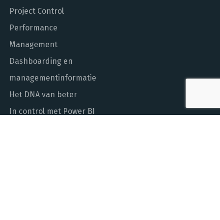
Project Control
Performance
Management
Dashboarding en
managementinformatie
Het DNA van beter
In control met Power BI
ALGEMEEN NUMMER
010 - 451 55 00
MAIL ONS
info@laudame.nl