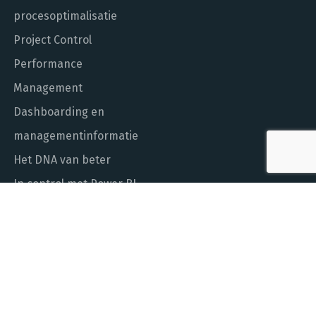
procesoptimalisatie
Project Control
Performance
Management
Dashboarding en
managementinformatie
Het DNA van beter
In control met Power BI
ALGEMEEN NUMMER
010 - 451 55 00
MAIL ONS
info@laudame.nl