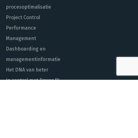
procesoptimalisatie
Project Control
Performance
Management
Dashboarding en
managementinformatie
Het DNA van beter
In control met Power BI
ALGEMEEN NUMMER
010 - 451 55 00
MAIL ONS
info@laudame.nl