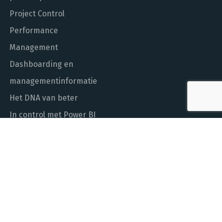
Project Control
Performance
Management
Dashboarding en
managementinformatie
Het DNA van beter
In control met Power BI
ALGEMEEN NUMMER
010 - 451 55 00
MAIL ONS
info@laudame.nl