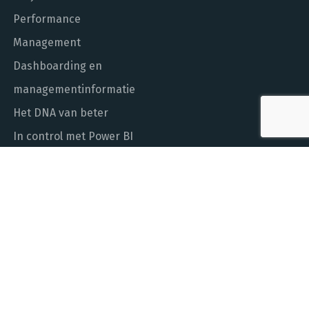
Performance
Management
Dashboarding en
managementinformatie
Het DNA van beter
In control met Power BI
ALGEMEEN NUMMER
010 - 451 55 00
MAIL ONS
info@laudame.nl