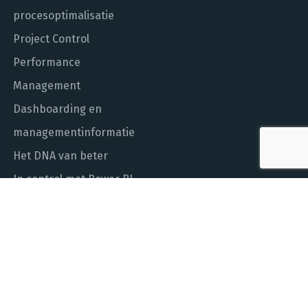
procesoptimalisatie
Project Control
Performance
Management
Dashboarding en
managementinformatie
Het DNA van beter
In control met Power BI
ALGEMEEN NUMMER
010 - 451 55 00
MAIL ONS
info@laudame.nl