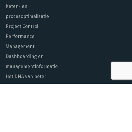
Keten- en
procesoptimalisatie
Project Control
Performance
Management
Dashboarding en
managementinformatie
Het DNA van beter
In control met Power BI
ALGEMEEN NUMMER
010 - 451 55 00
MAIL ONS