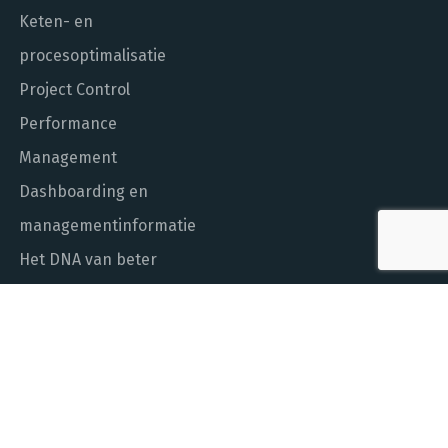
Keten- en
procesoptimalisatie
Project Control
Performance
Management
Dashboarding en
managementinformatie
Het DNA van beter
In control met Power BI
ALGEMEEN NUMMER
010 - 451 55 00
MAIL ONS