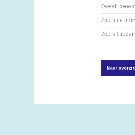
Overall beoord
Zou u de inte
Zou u Laudam
Naar overzi