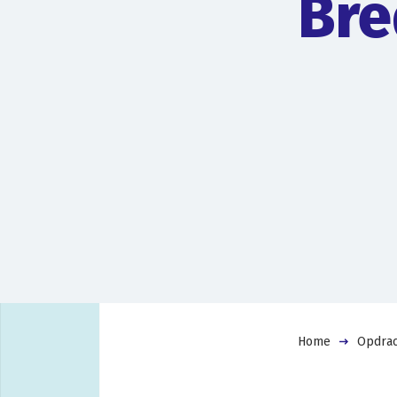
Bre
Home
Opdrac