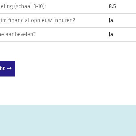
eling (schaal 0-10):
8.5
rim financial opnieuw inhuren?
Ja
e aanbevelen?
Ja
cht