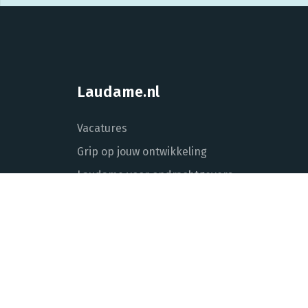
Laudame.nl
Vacatures
Grip op jouw ontwikkeling
Laudame voor opdrachtgevers
Over Laudame
Actueel
Contact