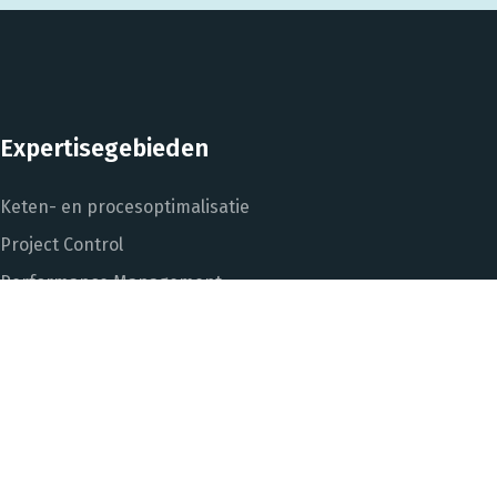
Expertisegebieden
Keten- en procesoptimalisatie
Project Control
Performance Management
Dashboarding en managementinformatie
Het DNA van beter
In control met Power BI