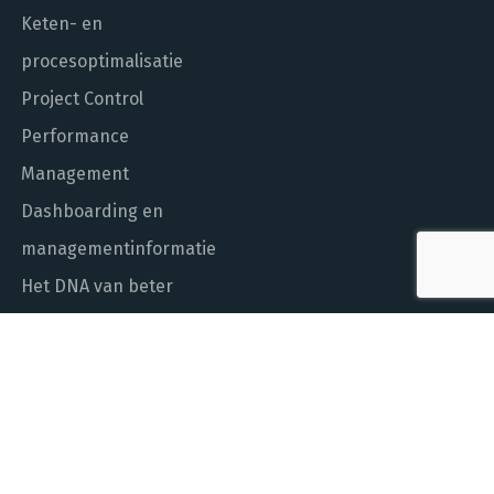
Keten- en
procesoptimalisatie
Project Control
Performance
Management
Dashboarding en
managementinformatie
Het DNA van beter
In control met Power BI
ALGEMEEN NUMMER
010 - 451 55 00
MAIL ONS