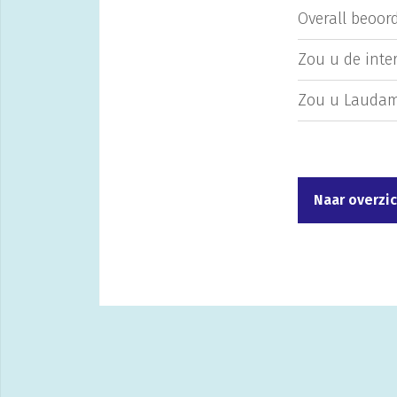
Overall beoord
Zou u de inte
Zou u Laudam
Naar overzi