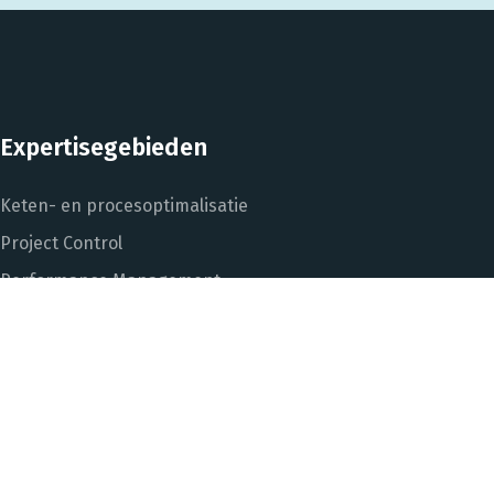
Expertisegebieden
Keten- en procesoptimalisatie
Project Control
Performance Management
Dashboarding en managementinformatie
Het DNA van beter
In control met Power BI