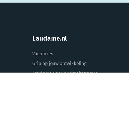
Laudame.nl
Vacatures
Grip op jouw ontwikkeling
Laudame voor opdrachtgevers
Over Laudame
Actueel
Contact