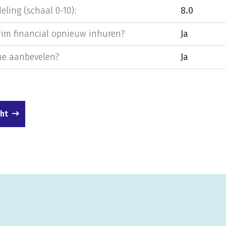
eling (schaal 0-10):
8.0
rim financial opnieuw inhuren?
Ja
e aanbevelen?
Ja
cht