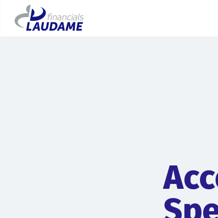
Acc
Spe