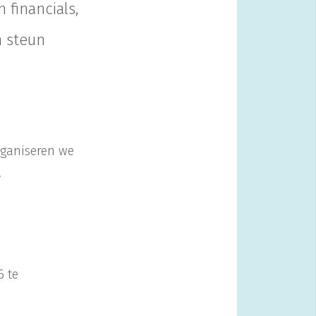
 financials,
n steun
rganiseren we
!
6 te