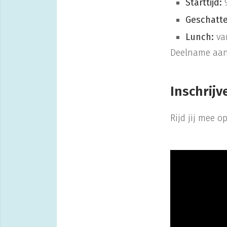
Starttijd:
9
Geschatte
Lunch:
van
Deelname aan 
Inschrijv
Rijd jij mee o