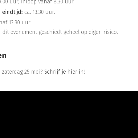
.00 uur, inloop vanaf 8.30 uur.
 eindtijd:
ca. 13.30 uur.
af 13.30 uur.
dit evenement geschiedt geheel op eigen risico.
en
p zaterdag 25 mei?
Schrijf je hier in
!