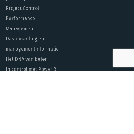
Project Control
Performance
Management
Dashboarding en
managementinformatie
Het DNA van beter
In control met Power BI
ALGEMEEN NUMMER
010 - 451 55 00
MAIL ONS
info@laudame.nl