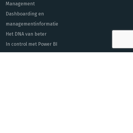
Management
Dashboarding en
managementinformatie
Het DNA van beter
In control met Power BI
ALGEMEEN NUMMER
010 - 451 55 00
MAIL ONS
info@laudame.nl