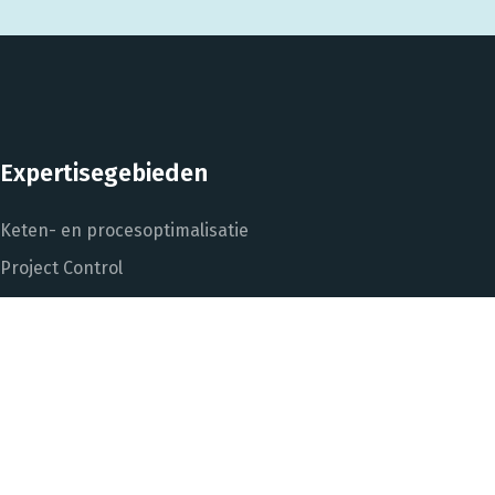
Expertisegebieden
Keten- en procesoptimalisatie
Project Control
Performance Management
Dashboarding en managementinformatie
Het DNA van beter
In control met Power BI