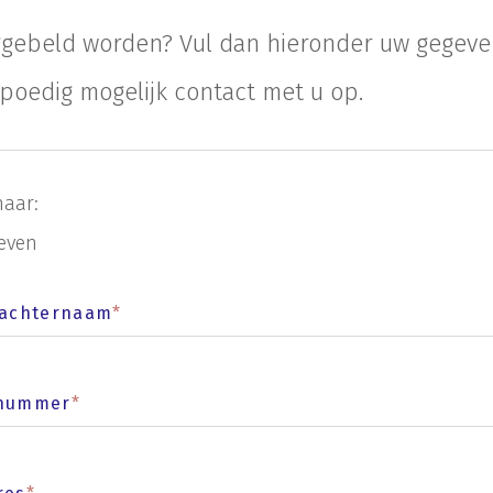
ggebeld worden? Vul dan hieronder uw gegeven
poedig mogelijk contact met u op.
naar:
even
 achternaam
*
nnummer
*