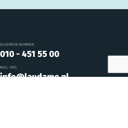
ALGEMEEN NUMMER
010 - 451 55 00
MAIL ONS
info@laudame.nl