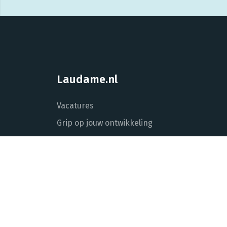
Laudame.nl
Vacatures
Grip op jouw ontwikkeling
Laudame voor opdrachtgevers
Over Laudame
Actueel
Contact