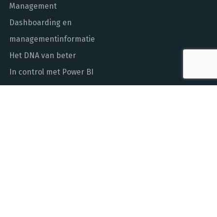
Management
Dashboarding en
managementinformatie
Het DNA van beter
In control met Power BI
ALGEMEEN NUMMER
010 - 451 55 00
MAIL ONS
info@laudame.nl